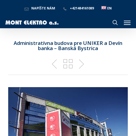
Skip
to
NAPÍŠTE NÁM
+421484161089
EN
main
Men
content
search
Administratívna budova pre UNIKER a Devín
banka – Banská Bystrica