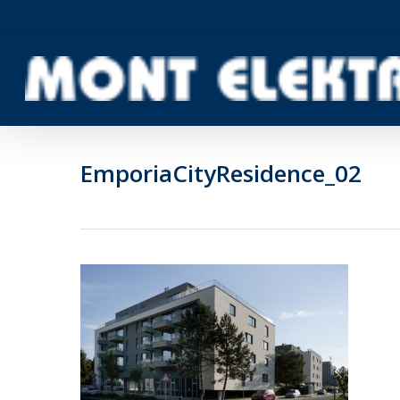
Skip
to
main
content
EmporiaCityResidence_02