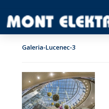
Skip
to
main
content
Galeria-Lucenec-3