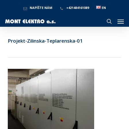
Skip
to
NAPÍŠTE NÁM
+421484161089
EN
main
Men
content
search
Projekt-Zilinska-Teplarenska-01