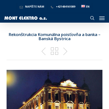
Skip
to
NAPÍŠTE NÁM
+421484161089
EN
main
Men
content
search
Rekonštrukcia Komunálna poisťovňa a banka –
Banská Bystrica