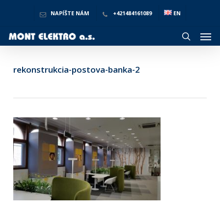
Skip
to
NAPÍŠTE NÁM
+421484161089
EN
main
Men
content
search
rekonstrukcia-postova-banka-2