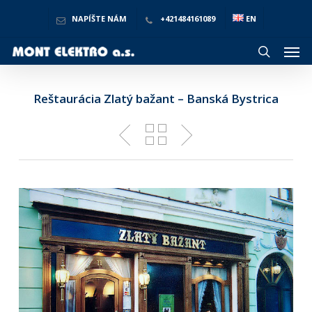
Skip
to
NAPÍŠTE NÁM
+421484161089
EN
main
Men
content
search
Reštaurácia Zlatý bažant – Banská Bystrica