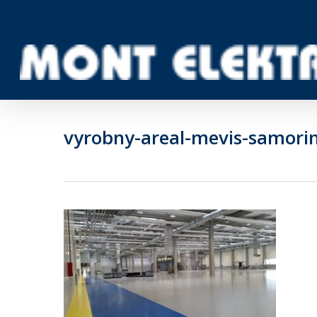
Skip
to
main
content
vyrobny-areal-mevis-samori