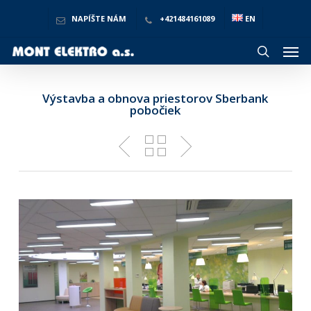
Skip
to
NAPÍŠTE NÁM
+421484161089
EN
main
Men
content
search
Výstavba a obnova priestorov Sberbank
pobočiek