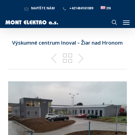
Skip
to
NAPÍŠTE NÁM
+421484161089
EN
main
Men
content
search
Výskumné centrum Inoval – Žiar nad Hronom